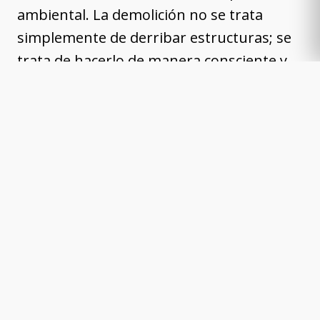
ambiental. La demolición no se trata
simplemente de derribar estructuras; se
trata de hacerlo de manera consciente y
respetuosa con el entorno.
Tecnología de Vanguardia
para Resultados Precisos
La demolición eficiente requiere no solo
habilidades expertas, sino también el uso
de tecnología avanzada. DProyectos utiliza
maquinaria moderna y métodos de
demolición de última generación para
garantizar resultados precisos y seguros.
La combinación de experiencia humana y