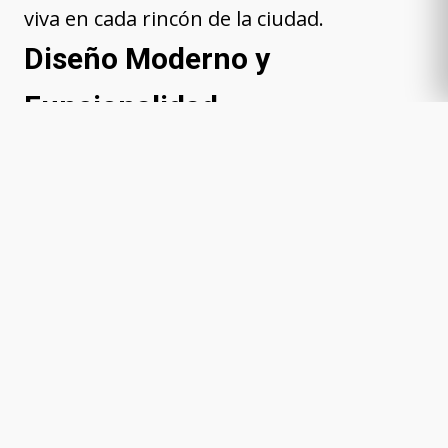
viva en cada rincón de la ciudad.
Diseño Moderno y
Funcionalidad
La rehabilitación de viviendas no solo se
trata de conservar la historia, sino
también de crear espacios funcionales y
modernos para sus habitantes.
DPROYECTOS se enorgullece de combinar
el diseño contemporáneo con las
necesidades prácticas de sus clientes.
Cada proyecto es una oportunidad para
transformar una propiedad antigua en
un espacio cómodo y funcional que